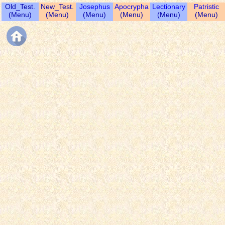
Old_Test.
New_Test.
Josephus
Apocrypha
Lectionary
Patristic
(Menu)
(Menu)
(Menu)
(Menu)
(Menu)
(Menu)